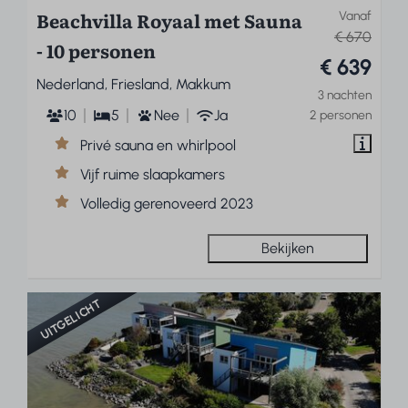
Beachvilla Royaal met Sauna
Vanaf
€ 670
- 10 personen
€ 639
Nederland, Friesland, Makkum
3 nachten
10
5
Nee
Ja
2 personen
Privé sauna en whirlpool
Vijf ruime slaapkamers
Volledig gerenoveerd 2023
Bekijken
UITGELICHT