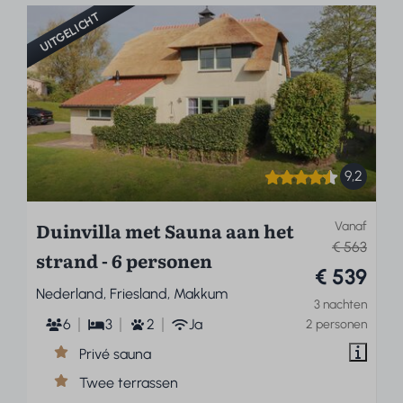
UITGELICHT
9,2
Duinvilla met Sauna aan het
Vanaf
€ 563
strand - 6 personen
€ 539
Nederland, Friesland, Makkum
3 nachten
6
3
2
Ja
2 personen
Privé sauna
Twee terrassen