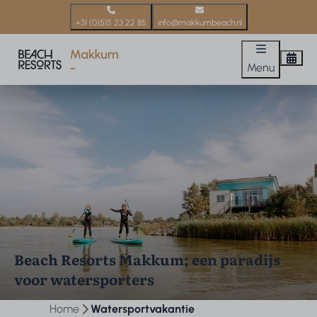
+31 (0)515 23 22 85
info@makkumbeach.nl
Menu
Beach Resorts Makkum; een paradijs
voor watersporters
Home
Watersportvakantie