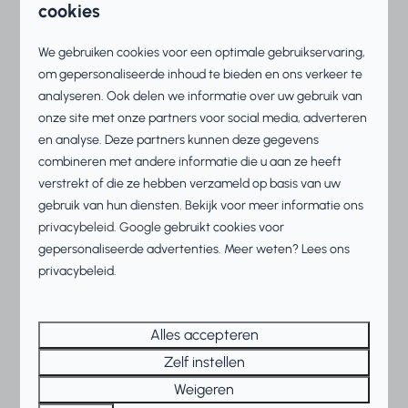
cookies
Ontdek dan het sfeervolle watersportplaatsje
Makkum en de gezellige boulevard of verken de
We gebruiken cookies voor een optimale gebruikservaring,
omliggende Friese dorpen zoals
Sneek
. Er is altijd wel
om gepersonaliseerde inhoud te bieden en ons verkeer te
iets te beleven tijdens uw
watersportvakantie in
analyseren. Ook delen we informatie over uw gebruik van
Friesland
.
onze site met onze partners voor social media, adverteren
en analyse. Deze partners kunnen deze gegevens
combineren met andere informatie die u aan ze heeft
Onze tips in de omgeving:
verstrekt of die ze hebben verzameld op basis van uw
gebruik van hun diensten. Bekijk voor meer informatie ons
Bezoek de elf steden van Friesland
privacybeleid
.
Google
gebruikt cookies voor
Ontspan bij wellness De Leliehof
gepersonaliseerde advertenties. Meer weten? Lees ons
Bezoek Afsluitdijk Wadden Center
privacybeleid.
Ontdek de Gaasterlandse bossen
Alles accepteren
Zelf instellen
Boek uw watersportvakantie in Friesland
Weigeren