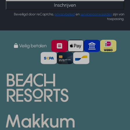
Inschrijven
Beveiligd door reCaptcha,
privacybeleid
en
servicevoorwaarden
zijn van
toepassing.
Veilig betalen