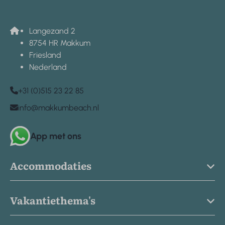
Langezand 2
8754 HR Makkum
Friesland
Nederland
+31 (0)515 23 22 85
info@makkumbeach.nl
App met ons
Accommodaties
Vakantiethema's