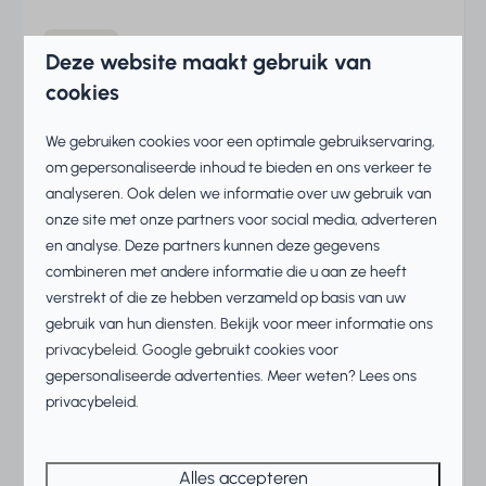
10,0
Verbleef in augustus 2026
Deze website maakt gebruik van
cookies
Die Lage des Haus - strandnah -am Kanal Die
Angebote vom Resort Die Ruhe
We gebruiken cookies voor een optimale gebruikservaring,
om gepersonaliseerde inhoud te bieden en ons verkeer te
analyseren. Ook delen we informatie over uw gebruik van
onze site met onze partners voor social media, adverteren
Jasmina L.
en analyse. Deze partners kunnen deze gegevens
Verbleef bij Beach Resort Makkum in
Star - 4 personen
combineren met andere informatie die u aan ze heeft
verstrekt of die ze hebben verzameld op basis van uw
gebruik van hun diensten. Bekijk voor meer informatie ons
8,6
Verbleef in augustus 2026
privacybeleid
.
Google
gebruikt cookies voor
gepersonaliseerde advertenties. Meer weten? Lees ons
Der Park ist sehr sauber das Personal sehr
privacybeleid.
freundlich und hilfsbereit. Der Park ist sehr ruhig
man kann die Ruhe genießen.
Alles accepteren