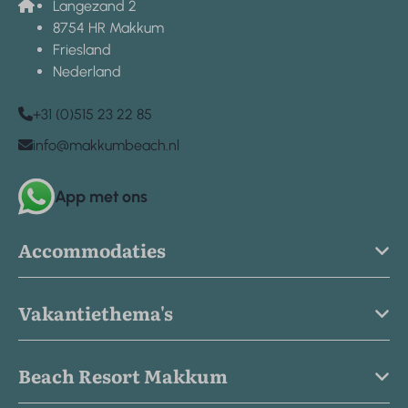
Langezand 2
8754 HR Makkum
Friesland
Nederland
+31 (0)515 23 22 85
info@makkumbeach.nl
App met ons
Accommodaties
Vakantiethema's
Beach Resort Makkum