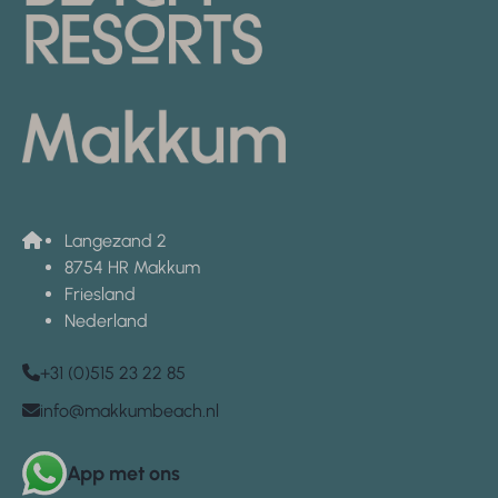
Langezand 2
8754 HR Makkum
Friesland
Nederland
+31 (0)515 23 22 85
info@makkumbeach.nl
App met ons