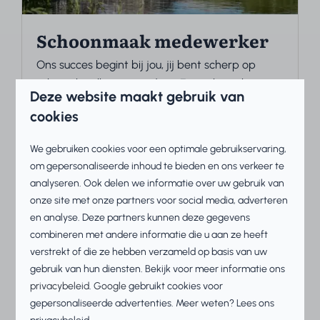
Schoonmaak medewerker
Ons succes begint bij jou, jij bent scherp op
schoon bij alles wat je doet. Een schoon begin
Deze website maakt gebruik van
voor de gasten geeft hen direct een
cookies
ontspannen gevoel waardoor ze hun vakantie
goed kunnen beginnen. In een tijd als deze
We gebruiken cookies voor een optimale gebruikservaring,
heeft iedereen een grote voorkeur van schoon.
om gepersonaliseerde inhoud te bieden en ons verkeer te
En jij bent degene die dit samen met ons
analyseren. Ook delen we informatie over uw gebruik van
verzorgt! Benieuwd naar deze vacature? Lees
onze site met onze partners voor social media, adverteren
dan snel verder!
en analyse. Deze partners kunnen deze gegevens
combineren met andere informatie die u aan ze heeft
verstrekt of die ze hebben verzameld op basis van uw
Lees meer
gebruik van hun diensten. Bekijk voor meer informatie ons
privacybeleid
.
Google
gebruikt cookies voor
gepersonaliseerde advertenties. Meer weten? Lees ons