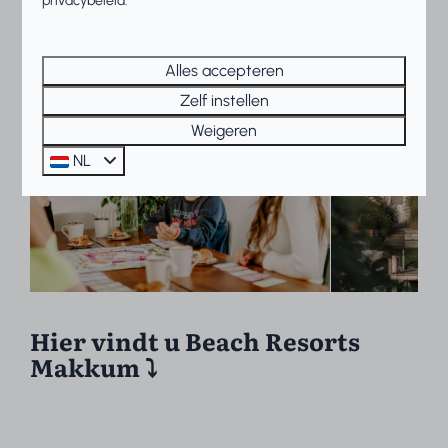
Wordt dit jouw nieuwe
privacybeleid.
werkplek?
Alles accepteren
Zelf instellen
Weigeren
NL
Hier vindt u Beach Resorts
Makkum ⤵