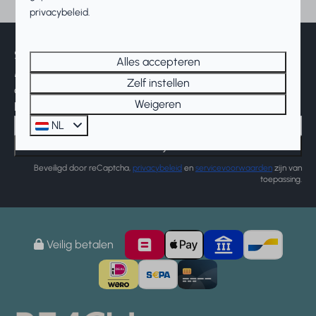
privacybeleid.
Schrijf u in!
Alles accepteren
Meld u aan voor onze nieuwsbrief en
Zelf instellen
ontvang het laatste nieuws en diverse
Weigeren
kortingen!
NL
Inschrijven
Beveiligd door reCaptcha,
privacybeleid
en
servicevoorwaarden
zijn van
toepassing.
Veilig betalen