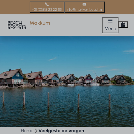
+31 (0)515 23 22 85
info@makkumbeach.nl
Menu
Home
Veelgestelde vragen