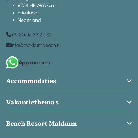
8754 HR Makkum
Friesland
Nederland
+31 (0)515 23 22 85
info@makkumbeach.nl
App met ons
Accommodaties
Vakantiethema's
Beach Resort Makkum