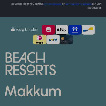
Beveiligd door reCaptcha,
privacybeleid
en
servicevoorwaarden
zijn van
toepassing.
Veilig betalen