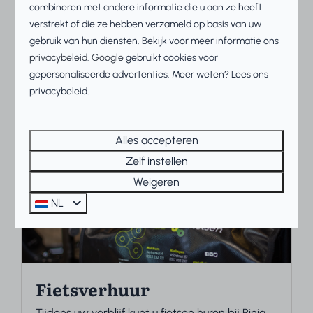
Sport en spel
combineren met andere informatie die u aan ze heeft
verstrekt of die ze hebben verzameld op basis van uw
De leukste sport en spellen vind je bij ons op het
gebruik van hun diensten. Bekijk voor meer informatie ons
Beach Resort
privacybeleid
.
Google
gebruikt cookies voor
gepersonaliseerde advertenties. Meer weten? Lees ons
Meer
privacybeleid.
Alles accepteren
Op het park
Zelf instellen
Weigeren
NL
Fietsverhuur
Tijdens uw verblijf kunt u fietsen huren bij Rinia