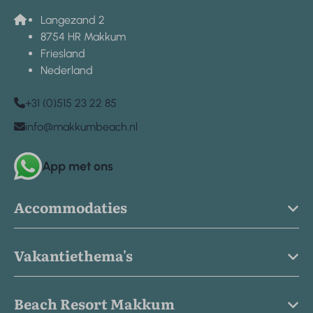
Langezand 2
8754 HR Makkum
Friesland
Nederland
+31 (0)515 23 22 85
info@makkumbeach.nl
App met ons
Accommodaties
Vakantiethema's
Beach Resort Makkum