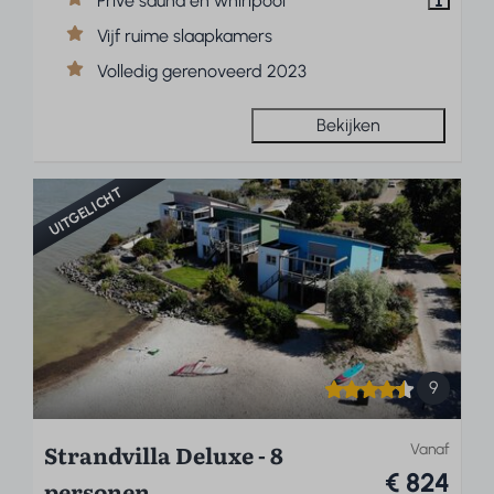
Privé sauna en whirlpool
Vijf ruime slaapkamers
Volledig gerenoveerd 2023
Bekijken
UITGELICHT
9
Strandvilla Deluxe - 8
Vanaf
€ 824
personen