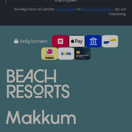
Beveiligd door reCaptcha,
privacybeleid
en
servicevoorwaarden
zijn van
toepassing.
Veilig betalen