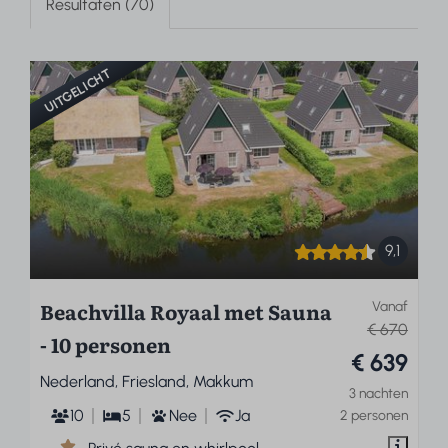
Resultaten (70)
UITGELICHT
9,1
Beachvilla Royaal met Sauna
Vanaf
€ 670
- 10 personen
€ 639
Nederland, Friesland, Makkum
3 nachten
10
5
Nee
Ja
2 personen