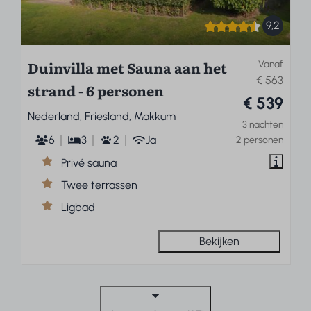
9,2
Duinvilla met Sauna aan het
Vanaf
€ 563
strand - 6 personen
€ 539
Nederland, Friesland, Makkum
3 nachten
6
3
2
Ja
2 personen
Privé sauna
Twee terrassen
Ligbad
Bekijken