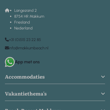
Langezand 2
8754 HR Makkum
Friesland
Nederland
+31 (0)515 23 22 85
info@makkumbeach.nl
App met ons
Accommodaties
Vakantiethema's