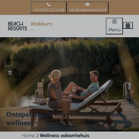
+31 (0)515 23 22 85
info@makkumbeach.nl
Menu
Ontspannen in een vakantiehuis met
wellness
Home
Wellness vakantiehuis