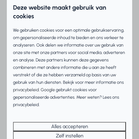
9
Deze website maakt gebruik van
cookies
Strandvilla Deluxe - 8
Vanaf
We gebruiken cookies voor een optimale gebruikservaring,
€ 880
personen
om gepersonaliseerde inhoud te bieden en ons verkeer te
3 nachten
analyseren. Ook delen we informatie over uw gebruik van
Nederland, Friesland, Makkum
2 personen
onze site met onze partners voor social media, adverteren
8
4
2
Ja
en analyse. Deze partners kunnen deze gegevens
Sauna aanwezig
combineren met andere informatie die u aan ze heeft
verstrekt of die ze hebben verzameld op basis van uw
Panoramisch uitzicht
gebruik van hun diensten. Bekijk voor meer informatie ons
Vrijstaand ligbad
privacybeleid
.
Google
gebruikt cookies voor
Stoomdouchecabine
gepersonaliseerde advertenties. Meer weten? Lees ons
privacybeleid.
Bekijken
Alles accepteren
UITGELICHT
Zelf instellen