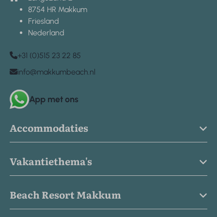
8754 HR Makkum
Friesland
Nederland
+31 (0)515 23 22 85
info@makkumbeach.nl
App met ons
Accommodaties
Vakantiethema's
Beach Resort Makkum