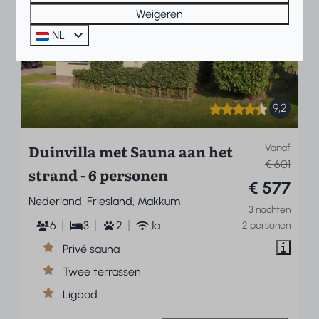
Weigeren
NL
9,2
Duinvilla met Sauna aan het
Vanaf
€ 601
strand - 6 personen
€ 577
Nederland, Friesland, Makkum
3 nachten
6
3
2
Ja
2 personen
Privé sauna
Twee terrassen
Ligbad