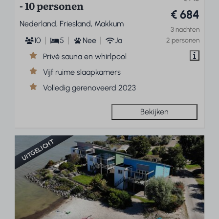
- 10 personen
€ 684
Nederland, Friesland, Makkum
3 nachten
10
5
Nee
Ja
2 personen
Privé sauna en whirlpool
Vijf ruime slaapkamers
Volledig gerenoveerd 2023
Bekijken
UITGELICHT