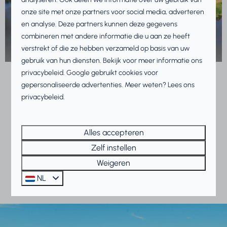
onze site met onze partners voor social media, adverteren
en analyse. Deze partners kunnen deze gegevens
combineren met andere informatie die u aan ze heeft
Vakantie met de hele groep
verstrekt of die ze hebben verzameld op basis van uw
gebruik van hun diensten. Bekijk voor meer informatie ons
privacybeleid
.
Google
gebruikt cookies voor
gepersonaliseerde advertenties. Meer weten? Lees ons
privacybeleid.
Bijzonder genieten aan het
strand en het IJsselmeer!
Alles accepteren
Zelf instellen
Ontdek de omgeving
Weigeren
NL