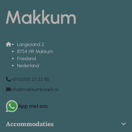
Langezand 2
8754 HR Makkum
Friesland
Nederland
+31 (0)515 23 22 85
info@makkumbeach.nl
App met ons
Accommodaties