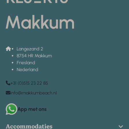
Langezand 2
8754 HR Makkum
Friesland
Nederland
+31 (0)515 23 22 85
info@makkumbeach.nl
App met ons
Accommodaties