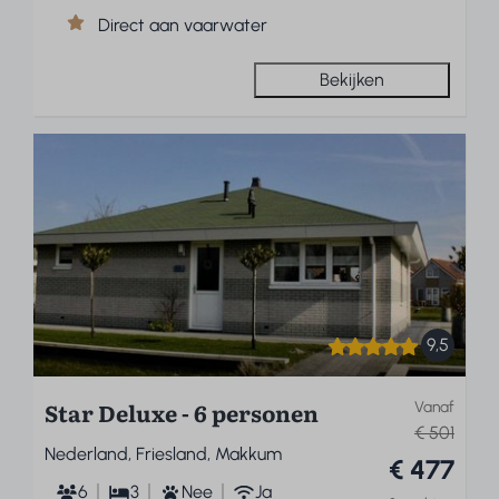
Direct aan vaarwater
Bekijken
9,5
Star Deluxe - 6 personen
Vanaf
€ 501
Nederland, Friesland, Makkum
€ 477
6
3
Nee
Ja