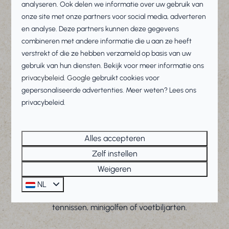
Ons vakantiepark ligt direct aan het IJsselmeer en
analyseren. Ook delen we informatie over uw gebruik van
beschikt over een eigen zandstrand.
onze site met onze partners voor social media, adverteren
en analyse. Deze partners kunnen deze gegevens
combineren met andere informatie die u aan ze heeft
verstrekt of die ze hebben verzameld op basis van uw
gebruik van hun diensten. Bekijk voor meer informatie ons
privacybeleid
.
Google
gebruikt cookies voor
Boot- en fietsverhuur
gepersonaliseerde advertenties. Meer weten? Lees ons
Verken Makkum per fiets, e-chopper, boot, kano of
privacybeleid.
SUP; deze zijn te huur op ons park!
Alles accepteren
Zelf instellen
Weigeren
Actief genieten
NL
Wij bieden speeltuinen en sportvelden waar u kunt
tennissen, minigolfen of voetbiljarten.