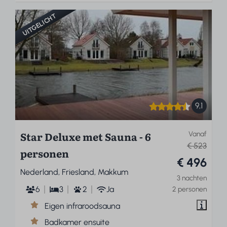
UITGELICHT
9,1
Star Deluxe met Sauna - 6
Vanaf
€ 523
personen
€ 496
Nederland, Friesland, Makkum
3 nachten
6
3
2
Ja
2 personen
Eigen infraroodsauna
Badkamer ensuite