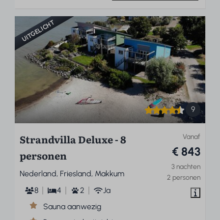
UITGELICHT
9
Strandvilla Deluxe - 8
Vanaf
€ 843
personen
3 nachten
Nederland, Friesland, Makkum
2 personen
8
4
2
Ja
Sauna aanwezig