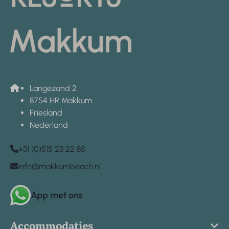
Langezand 2
8754 HR Makkum
Friesland
Nederland
+31 (0)515 23 22 85
info@makkumbeach.nl
App met ons
Accommodaties