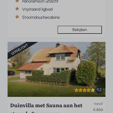
Panoramisch uitzicht
Vrijstaand ligbad
Stoomdouchecabine
Bekijken
UITGELICHT
9,2
Duinvilla met Sauna aan het
Vanaf
€ 563