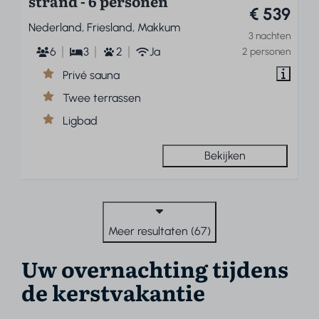
strand - 6 personen
€ 539
Nederland, Friesland, Makkum
3 nachten
6
3
2
Ja
2 personen
Privé sauna
Twee terrassen
Ligbad
Bekijken
Meer resultaten (67)
Uw overnachting tijdens
de kerstvakantie