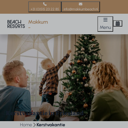
+31 (0)515 23 22 85
info@makkumbeach.nl
Menu
Kerstvakantie in Friesland
Home
Kerstvakantie