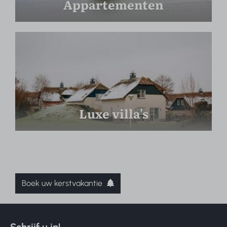
Appartementen
Luxe villa's
Boek uw kerstvakantie
Schrijf u in!