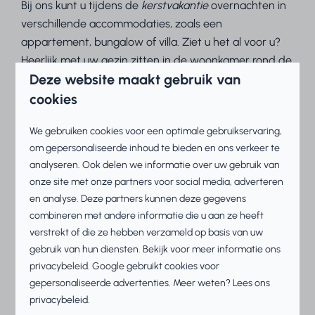
Bij ons kunt u tijdens de
kerstvakantie
overnachten in
verschillende accommodaties, zoals een
appartement, bungalow of villa. Ziet u het al voor u?
Heerlijk met uw gezin zitten in de woonkamer rond de
Deze website maakt gebruik van
kerstboom, spelletjes spelen en wachten tot het
kerstdiner klaar is. Het kerstdiner wordt voorbereid in
cookies
uw compleet ingerichte keuken. Na het eten maakt u
We gebruiken cookies voor een optimale gebruikservaring,
een heerlijke wandeling over het
strand
van het
om gepersonaliseerde inhoud te bieden en ons verkeer te
IJsselmeer, wist u dat deze aan de rand van uw
analyseren. Ook delen we informatie over uw gebruik van
accommodatie ligt of op loopafstand er vandaan? Op
onze site met onze partners voor social media, adverteren
eerste kerstdag geniet je van een
en analyse. Deze partners kunnen deze gegevens
heerlijk
kerstontbijtpakket
die wij persoonlijk aan de
combineren met andere informatie die u aan ze heeft
deur van jouw vakantiewoning komen langsbrengen!
verstrekt of die ze hebben verzameld op basis van uw
gebruik van hun diensten. Bekijk voor meer informatie ons
Belangrijk om te weten: het is op ons vakantiepark
privacybeleid
.
Google
gebruikt cookies voor
niet toegestaan om vuurwerk af te steken. Vuurwerk
gepersonaliseerde advertenties. Meer weten? Lees ons
afsteken is alleen toegestaan aan de noordzijde van
privacybeleid.
de pier van Makkum