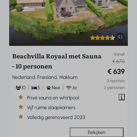
9,1
Beachvilla Royaal met Sauna
Vanaf
€ 670
- 10 personen
€ 639
Nederland, Friesland, Makkum
3 nachten
10
5
Nee
Ja
2 personen
Privé sauna en whirlpool
Vijf ruime slaapkamers
Volledig gerenoveerd 2023
Bekijken