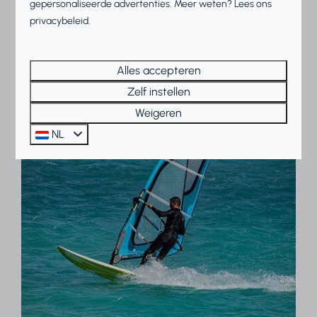
Beach Resorts Makkum heeft een sfeervol restaurant
gepersonaliseerde advertenties. Meer weten? Lees ons
met terras aan het strand, een ijssalon en
privacybeleid.
snackcorner.
Alles accepteren
Zelf instellen
Weigeren
NL