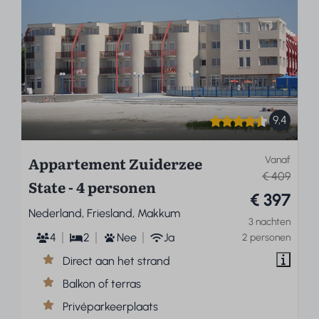
9,4
Appartement Zuiderzee
Vanaf
€ 409
State - 4 personen
€ 397
Nederland, Friesland, Makkum
3 nachten
4
2
Nee
Ja
2 personen
Direct aan het strand
Balkon of terras
Privéparkeerplaats