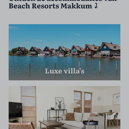
Beach Resorts Makkum
⤵︎
Luxe villa's