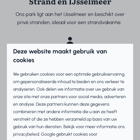
Strand en IJsselmeer
Ons park ligt aan het IJsselmeer en beschikt over
privé stranden, ideaal voor een strandvakantie.
Deze website maakt gebruik van
Sport en spel
cookies
Speel tennis, midgetgolf of voetbiljard of ontdek
We gebruiken cookies voor een optimale gebruikservaring,
samen met uw kinderen de speeltuinen en
om gepersonaliseerde inhoud te bieden en ons verkeer te
analyseren. Ook delen we informatie over uw gebruik van
sportvelden.
onze site met onze partners voor social media, adverteren
en analyse. Deze partners kunnen deze gegevens
combineren met andere informatie die u aan ze heeft
verstrekt of die ze hebben verzameld op basis van uw
Eten en drinken
gebruik van hun diensten. Bekijk voor meer informatie ons
privacybeleid
.
Google
gebruikt cookies voor