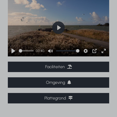
Play
00:40
Play
Mute
Settings
PIP
Enter
fullscr
Faciliteiten
Omgeving
Plattegrond