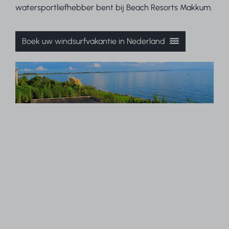
watersportliefhebber bent bij Beach Resorts Makkum.
Boek uw windsurfvakantie in Nederland