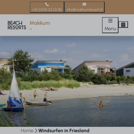
+31 (0)515 23 22 85
info@makkumbeach.nl
Menu
Home
Windsurfen in Friesland