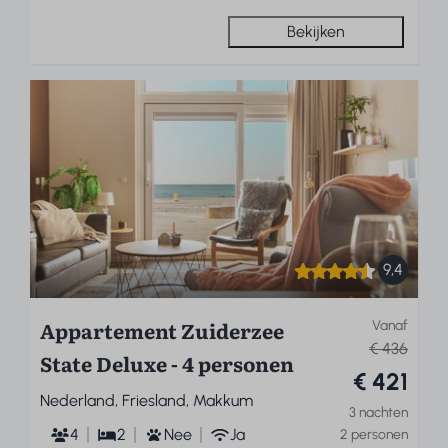
Bekijken
9,4
Appartement Zuiderzee
Vanaf
€ 436
State Deluxe - 4 personen
€ 421
Nederland, Friesland, Makkum
3 nachten
4
2
Nee
Ja
2 personen