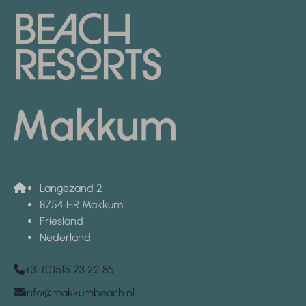
Langezand 2
8754 HR Makkum
Friesland
Nederland
+31 (0)515 23 22 85
info@makkumbeach.nl