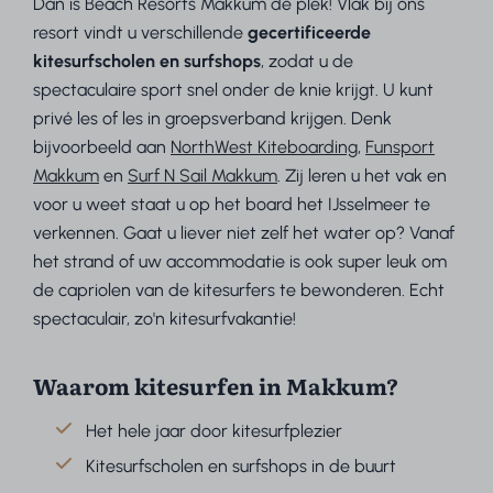
Dan is Beach Resorts Makkum dé plek! Vlak bij ons
resort vindt u verschillende
g
ecertificeerde
kitesurfscholen en surfshops
, zodat u de
spectaculaire sport snel onder de knie krijgt. U kunt
privé les of les in groepsverband krijgen. Denk
bijvoorbeeld aan
NorthWest Kiteboarding
,
Funsport
Makkum
en
Surf N Sail Makkum
. Zij leren u het vak en
voor u weet staat u op het board het IJsselmeer te
verkennen. Gaat u liever niet zelf het water op? Vanaf
het strand of uw accommodatie is ook super leuk om
de capriolen van de kitesurfers te bewonderen. Echt
spectaculair, zo'n kitesurfvakantie!
Waarom kitesurfen in Makkum?
Het hele jaar door kitesurfplezier
Kitesurfscholen en surfshops in de buurt