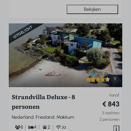
Bekijken
UITGELICHT
9
Strandvilla Deluxe - 8
Vanaf
€ 843
personen
3 nachten
Nederland, Friesland, Makkum
2 personen
8
4
2
Ja