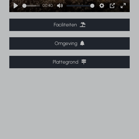
00:40
Play
Mute
Settings
PIP
Enter
fullscr
Faciliteiten
Omgeving
Plattegrond