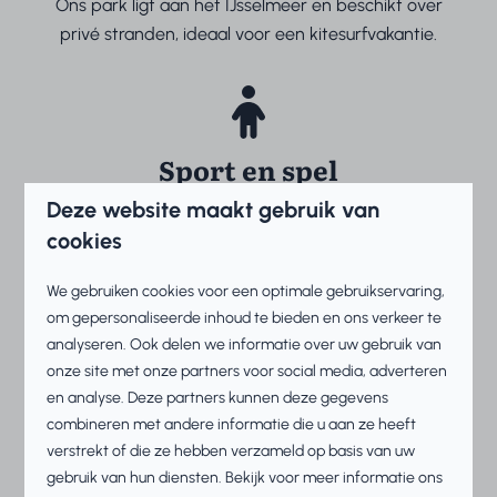
Ons park ligt aan het IJsselmeer en beschikt over
privé stranden, ideaal voor een kitesurfvakantie.
Sport en spel
Deze website maakt gebruik van
Speel tennis, midgetgolf of voetbiljard of ontdek
cookies
samen met uw kinderen de speeltuinen en
sportvelden.
We gebruiken cookies voor een optimale gebruikservaring,
om gepersonaliseerde inhoud te bieden en ons verkeer te
analyseren. Ook delen we informatie over uw gebruik van
onze site met onze partners voor social media, adverteren
en analyse. Deze partners kunnen deze gegevens
Eten en drinken
combineren met andere informatie die u aan ze heeft
verstrekt of die ze hebben verzameld op basis van uw
Makkum Beach heeft een sfeervol restaurant met
gebruik van hun diensten. Bekijk voor meer informatie ons
terras aan het strand, een lekkere ijssalon en