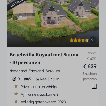
UITGELICHT
9,1
Beachvilla Royaal met Sauna
Vanaf
€ 670
- 10 personen
€ 639
Nederland, Friesland, Makkum
3 nachten
10
5
Nee
Ja
2 personen
Privé sauna en whirlpool
Vijf ruime slaapkamers
Volledig gerenoveerd 2023