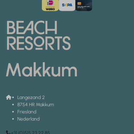
Langezand 2
8754 HR Makkum
Friesland
Nederland
+31 (0)515 23 22 85