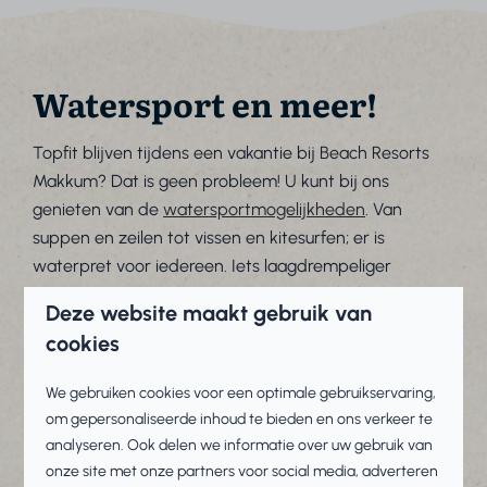
Watersport en meer!
Topfit blijven tijdens een vakantie bij Beach Resorts
Makkum? Dat is geen probleem! U kunt bij ons
genieten van de
watersportmogelijkheden
. Van
suppen en zeilen tot vissen en kitesurfen; er is
waterpret voor iedereen. Iets laagdrempeliger
sporten? Ga voor een potje
midgetgolf of
Deze website maakt gebruik van
biljartvoetbal
. Voor de kids zijn er ook
diverse sport-
cookies
en speelveldjes
te vinden. Wat u ook kiest; het wordt
sowieso een sportieve vakantie om nooit te vergeten!
We gebruiken cookies voor een optimale gebruikservaring,
om gepersonaliseerde inhoud te bieden en ons verkeer te
Onze sportmogelijkheden ⤵
analyseren. Ook delen we informatie over uw gebruik van
onze site met onze partners voor social media, adverteren