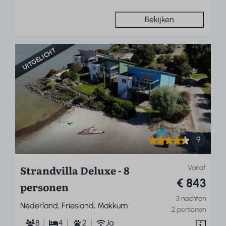
Bekijken
UITGELICHT
9
Strandvilla Deluxe - 8
Vanaf
€ 843
personen
3 nachten
Nederland, Friesland, Makkum
2 personen
8
4
2
Ja