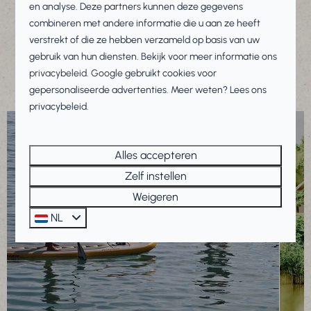
Watersport: suppen, zeilen en meer
en analyse. Deze partners kunnen deze gegevens
combineren met andere informatie die u aan ze heeft
Vismogelijkheden
verstrekt of die ze hebben verzameld op basis van uw
Midgetgolf en biljartvoetbal
gebruik van hun diensten. Bekijk voor meer informatie ons
Diverse sport- en speelveldjes
privacybeleid
.
Google
gebruikt cookies voor
gepersonaliseerde advertenties. Meer weten? Lees ons
privacybeleid.
Alles accepteren
Zelf instellen
Weigeren
NL