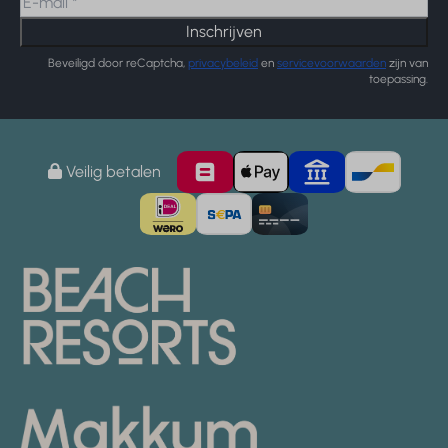
Inschrijven
Beveiligd door reCaptcha,
privacybeleid
en
servicevoorwaarden
zijn van
toepassing.
Veilig betalen