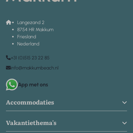
Langezand 2
8754 HR Makkum
Friesland
Nederland
+31 (0)515 23 22 85
info@makkumbeach.nl
App met ons
Accommodaties
Vakantiethema's