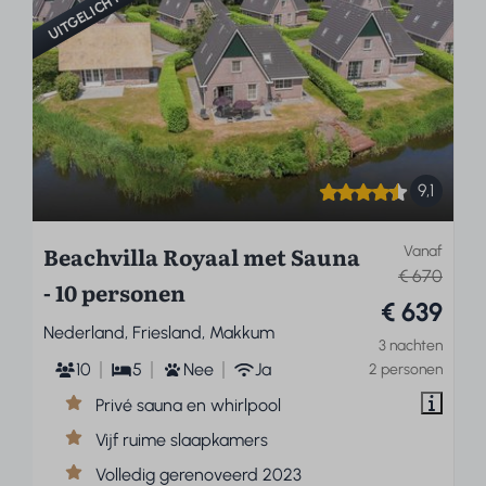
UITGELICHT
9,1
Beachvilla Royaal met Sauna
Vanaf
€ 670
- 10 personen
€ 639
Nederland, Friesland, Makkum
3 nachten
10
5
Nee
Ja
2 personen
Privé sauna en whirlpool
Vijf ruime slaapkamers
Volledig gerenoveerd 2023