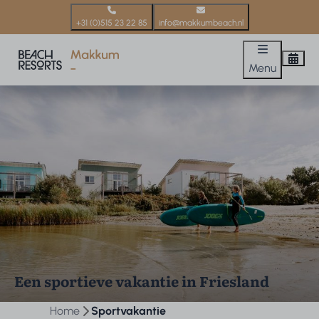
+31 (0)515 23 22 85
info@makkumbeach.nl
Menu
Een sportieve vakantie in Friesland
Home
Sportvakantie