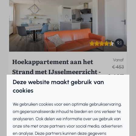
9,1
Hoekappartement aan het
Vanaf
€ 453
Strand met IJsselmeerzicht -
€ 437
Zuiderzee State Deluxe XL 1
Deze website maakt gebruik van
3 nachten
cookies
Nederland, Friesland, Makkum
2 personen
4
2
Nee
Ja
We gebruiken cookies voor een optimale gebruikservaring,
om gepersonaliseerde inhoud te bieden en ons verkeer te
Balkon op het zuiden
analyseren. Ook delen we informatie over uw gebruik van
Schitterend IJsselmeerzicht
onze site met onze partners voor social media, adverteren
Privé parkeerplaats
en analyse. Deze partners kunnen deze gegevens