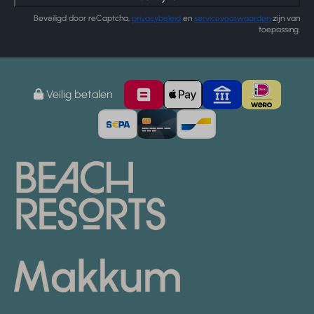
Beveiligd door reCaptcha,
privacybeleid
en
servicevoorwaarden
zijn van
toepassing.
Veilig betalen