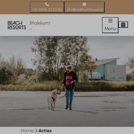
+31 (0)515 23 22 85
info@makkumbeach.nl
Menu
Home
Acties