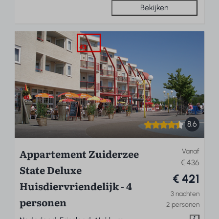
Bekijken
8,6
Appartement Zuiderzee
Vanaf
€ 436
State Deluxe
€ 421
Huisdiervriendelijk - 4
3 nachten
personen
2 personen