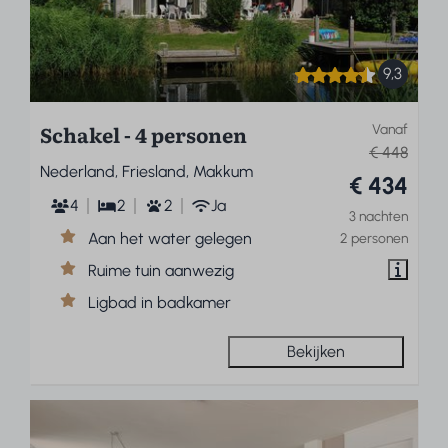
9,3
Schakel - 4 personen
Vanaf
€ 448
Nederland, Friesland, Makkum
€ 434
4
2
2
Ja
3 nachten
Aan het water gelegen
2 personen
Ruime tuin aanwezig
Ligbad in badkamer
Bekijken