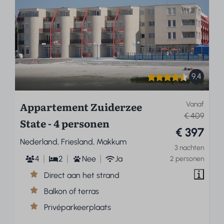
9,4
Appartement Zuiderzee
Vanaf
€ 409
State - 4 personen
€ 397
Nederland, Friesland, Makkum
3 nachten
4
2
Nee
Ja
2 personen
Direct aan het strand
Balkon of terras
Privéparkeerplaats