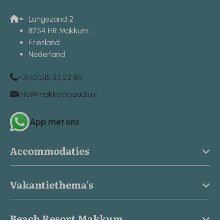
Langezand 2
8754 HR Makkum
Friesland
Nederland
+31 (0)515 23 22 85
info@makkumbeach.nl
App met ons
Accommodaties
Vakantiethema's
Beach Resort Makkum