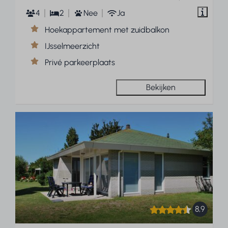
4
2
Nee
Ja
Hoekappartement met zuidbalkon
IJsselmeerzicht
Privé parkeerplaats
Bekijken
8,9