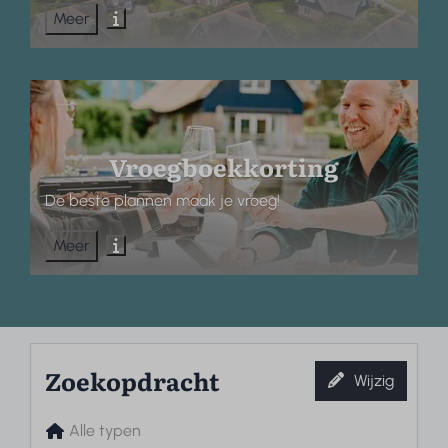
Meer
Vroegboekkorting
De beste plannen maak je vroeg!
Meer
Zoekopdracht
Wijzig
Alle typen