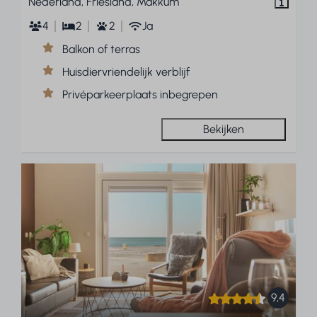
Nederland, Friesland, Makkum
4
2
2
Ja
Balkon of terras
Huisdiervriendelijk verblijf
Privéparkeerplaats inbegrepen
Bekijken
9,4