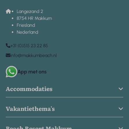
Langezand 2
8754 HR Makkum
Friesland
Nederland
+31 (0)515 23 22 85
info@makkumbeach.nl
App met ons
Accommodaties
Vakantiethema's
Beach Resort Makkum