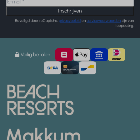
Inschrijven
Beveiligd door reCaptcha,
privacybeleid
en
servicevoorwaarden
zijn van
toepassing.
Veilig betalen