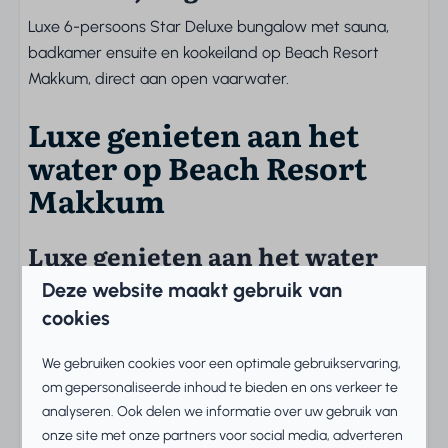
Luxe 6-persoons Star Deluxe bungalow met sauna,
badkamer ensuite en kookeiland op Beach Resort
Makkum, direct aan open vaarwater.
Luxe genieten aan het
water op Beach Resort
Makkum
Luxe genieten aan het water
Deze website maakt gebruik van
In deze vernieuwde
Star Deluxe bungalow met sauna
cookies
ervaar je pure ontspanning en comfort. De vrijstaande,
gelijkvloerse bungalow is geschikt voor 6 personen en
We gebruiken cookies voor een optimale gebruikservaring,
ligt direct aan open vaarwater. Dankzij de
om gepersonaliseerde inhoud te bieden en ons verkeer te
openslaande deuren naar het terras en de grote tuin
analyseren. Ook delen we informatie over uw gebruik van
geniet je van het buitenleven, terwijl binnen de
onze site met onze partners voor social media, adverteren