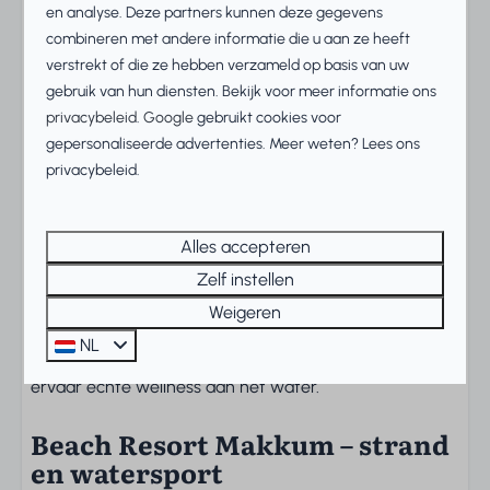
moderne inrichting en vloerverwarming zorgen voor
en analyse. Deze partners kunnen deze gegevens
een warme, huiselijke sfeer.
combineren met andere informatie die u aan ze heeft
verstrekt of die ze hebben verzameld op basis van uw
Privé sauna en badkamer
gebruik van hun diensten. Bekijk voor meer informatie ons
ensuite
privacybeleid
.
Google
gebruikt cookies voor
gepersonaliseerde advertenties. Meer weten? Lees ons
De bungalow beschikt over drie slaapkamers met
privacybeleid.
boxspringbedden, waarvan de master bedroom een
eigen badkamer ensuite heeft. Daarnaast vind je een
tweede badkamer met douche en toilet, plus een
Alles accepteren
extra gastentoilet. Het middelpunt van de woning is de
Zelf instellen
nieuwe keuken met kookeiland en hoogwaardige
Weigeren
apparatuur, perfect voor gezamenlijke diners. Ontspan
NL
na een actieve dag in je eigen infraroodsauna en
ervaar echte wellness aan het water.
Beach Resort Makkum – strand
en watersport