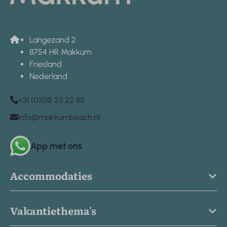
Langezand 2
8754 HR Makkum
Friesland
Nederland
+31 (0)515 23 22 85
info@makkumbeach.nl
App met ons
Accommodaties
Vakantiethema's