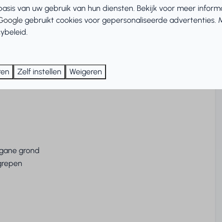
asis van uw gebruik van hun diensten. Bekijk voor meer inform
iesvak
Google
gebruikt cookies voor gepersonaliseerde advertenties.
ybeleid.
Buiten
ren
Zelf instellen
Weigeren
edden 80-90
Tuinstoelen
gane grond
grepen