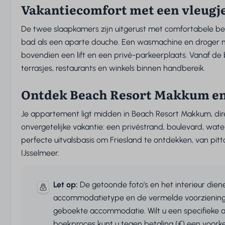
Vakantiecomfort met een vleugje
De twee slaapkamers zijn uitgerust met comfortabele 
bad als een aparte douche. Een wasmachine en droger ma
bovendien een lift en een privé-parkeerplaats. Vanaf de
terrasjes, restaurants en winkels binnen handbereik.
Ontdek Beach Resort Makkum en 
Je appartement ligt midden in Beach Resort Makkum, direc
onvergetelijke vakantie: een privéstrand, boulevard, wa
perfecte uitvalsbasis om Friesland te ontdekken, van pit
IJsselmeer.
Let op:
De getoonde foto’s en het interieur dienen
accommodatietype en de vermelde voorzieninge
geboekte accommodatie. Wilt u een specifieke 
boekproces kunt u tegen betaling (€) een voork