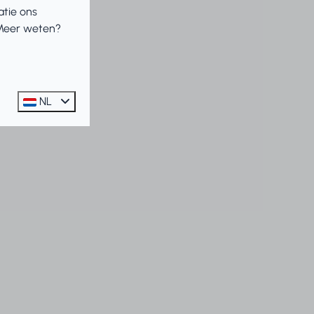
atie ons
 Meer weten?
NL