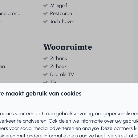
Minigolf
ne grond
Restaurant
r
Jachthaven
Woonruimte
Zitbank
len
Zithoek
Digitale TV
TV
CD speler
e maakt gebruik van cookies
ookies voor een optimale gebruikservaring, om gepersonalisee
at
verkeer te analyseren. Ook delen we informatie over uw gebruik
aat
ers voor social media, adverteren en analyse. Deze partners 
neren met andere informatie die u aan ze heeft verstrekt of 