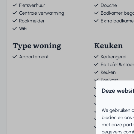
Fietsverhuur
Douche
Centrale verwarming
Badkamer bega
Rookmelder
Extra badkame
WiFi
Type woning
Keuken
Appartement
Keukengerei
Eettafel & stoe
Keuken
Koelkast
Wijnglazen
Deze websit
Drinkglazen
Broodrooster
We gebruiken c
Senseo appara
bieden en ons 
Koffiezetappar
met onze partn
Oven
gegevens combi