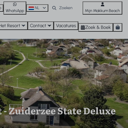
p
NL
WhatsApp
Mijn Makkum Beach
Het Resort
Contact
Vacatures
Zoek & Boek
- Zuiderzee State Deluxe