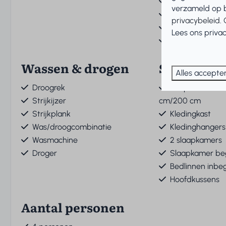
Magnetron
verzameld op b
Koelkast met vr
privacybeleid
.
Vaatwasser
Lees ons privac
Waterkoker
Wassen & drogen
Slapen
Alles accepte
Droogrek
Eenpersoonsb
Strijkijzer
cm/200 cm
Strijkplank
Kledingkast
Was/droogcombinatie
Kledinghangers
Wasmachine
2 slaapkamers
Droger
Slaapkamer be
Bedlinnen inbe
Hoofdkussens
Aantal personen