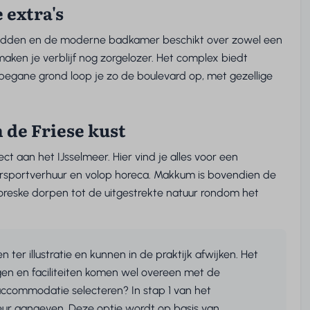
 extra's
bedden en de moderne badkamer beschikt over zowel een
ken je verblijf nog zorgelozer. Het complex biedt
 begane grond loop je zo de boulevard op, met gezellige
de Friese kust
t aan het IJsselmeer. Hier vind je alles voor een
tersportverhuur en volop horeca. Makkum is bovendien de
toreske dorpen tot de uitgestrekte natuur rondom het
 ter illustratie en kunnen in de praktijk afwijken. Het
n en faciliteiten komen wel overeen met de
accommodatie selecteren? In stap 1 van het
eur aangeven. Deze optie wordt op basis van