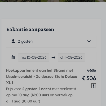
Vakantie aanpassen
2 gasten
ma
10-08-2026
di
11-08-2026
Hoekappartement aan het Strand met
€ 536
IJsselmeerzicht - Zuiderzee State Deluxe
€ 506
XL 1
Prijs voor
2 gasten
,
1 nacht
met aankomst
op
ma 10 aug (16:00 uur)
en vertrek op
di 11 aug (10:00 uur)