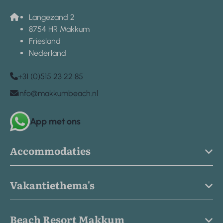
Langezand 2
8754 HR Makkum
Friesland
Nederland
+31 (0)515 23 22 85
info@makkumbeach.nl
App met ons
Accommodaties
Vakantiethema's
Beach Resort Makkum