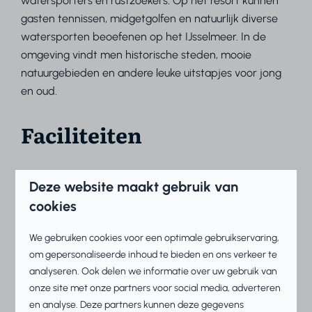
watersporters en rustzoekers. Op het resort kunnen
gasten tennissen, midgetgolfen en natuurlijk diverse
watersporten beoefenen op het IJsselmeer. In de
omgeving vindt men historische steden, mooie
natuurgebieden en andere leuke uitstapjes voor jong
en oud.
Faciliteiten
Strand en IJsselmeer
Deze website maakt gebruik van
Fiets & watersportverhuur
cookies
Sport & spel
We gebruiken cookies voor een optimale gebruikservaring,
om gepersonaliseerde inhoud te bieden en ons verkeer te
Meer informatie of
analyseren. Ook delen we informatie over uw gebruik van
onze site met onze partners voor social media, adverteren
aanmelden
en analyse. Deze partners kunnen deze gegevens