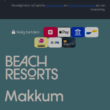
Beveiligd door reCaptcha,
privacybeleid
en
servicevoorwaarden
zijn van
toepassing.
Veilig betalen