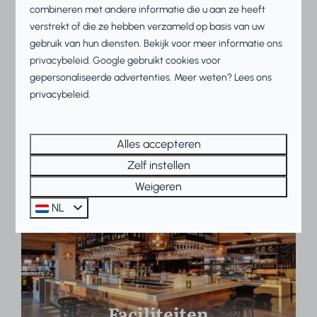
combineren met andere informatie die u aan ze heeft
Wil je profiteren van het succes van Beach Resorts
verstrekt of die ze hebben verzameld op basis van uw
Makkum? Meld je dan nu aan als affiliate
gebruik van hun diensten. Bekijk voor meer informatie ons
via
TradeTracker
. Of wil je meer informatie over het
privacybeleid
.
Google
gebruikt cookies voor
affiliate programma, heb je vragen of ben je op zoek
gepersonaliseerde advertenties. Meer weten? Lees ons
naar geschikt beeldmateriaal? Neem dan contact op
privacybeleid.
via
support@bookingboosters.nl
.
Alles accepteren
Meld je aan voor het affiliate programma
Zelf instellen
Weigeren
NL
Faciliteiten